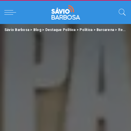
Sávio Barbosa
>
Blog
>
Destaque Política
>
Política
>
Barcarena
>
Renato Ogawa entrega à Câmara quatro projetos de Lei de grande importância, incluindo o programa “Cuida Barcarena” de renda emergencial.