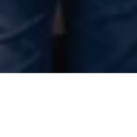
O prefeito Renato Ogawa esteve na tarde desta terça-feira, 30,
na Câmara Municipal de Barcarena, para entregar
pessoalmente, quatro projetos de lei, que trarão grandes
benefícios para a população de Barcarena. O chefe do
executivo municipal foi recebido pelo presidente da Câmara,
Júnior Ogawa, e pelos demais vereadores da casa.