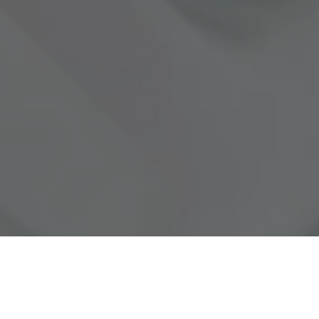
veram no grande comício da vitória em Benevides do
ual
Ronie Silva
do MDB. O evento contou também com a