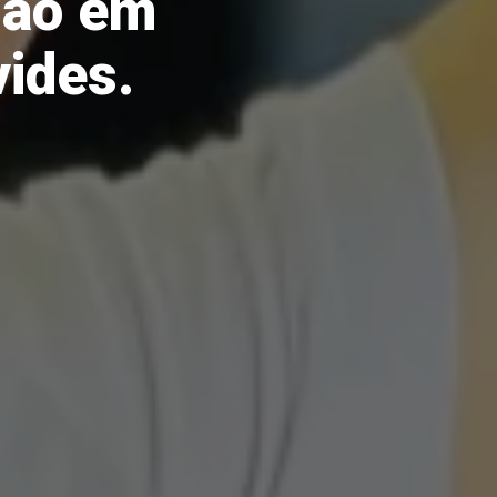
dão em
ides.