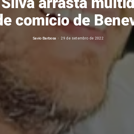
 Silva arrasta multi
de comício de Benev
Savio Barbosa
29 de setembro de 2022
Posted
by