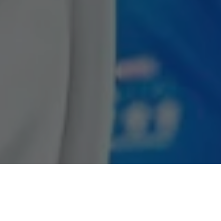
Recentes
Zezinho Lima é escolhido
Zezinho Lima é eleito vice-