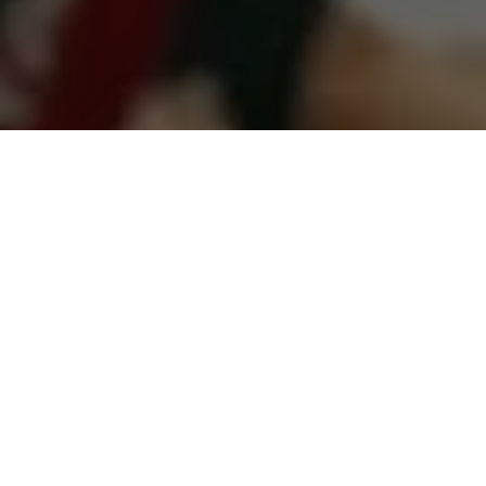
Benevides completa hoje 60 anos de emancipação política e o
ex-prefeito Ronie, que também já foi vereador e com dois
mandatos no município de prefeito, relatou sua felicidade em
poder ter contribuído, para o crescimento e desenvolvimento
da cidade. Quando foi vereador, Ronie colocou seu mandato à
disposição da população com ações de saúde e cidadania.
Nos dois mandatos de prefeito, Ronie Silva se destacou no
cenário estadual, por fazer em Benevides, grandes
investimentos na infraestrutura urbana, asfaltando diversos
bairros e vicinais, modernizando o município e tirando a
população da lama ou da poeira, mas o grande destaque da