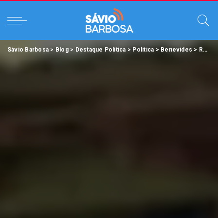
Sávio Barbosa
>
Blog
>
Destaque Política
>
Política
>
Benevides
>
Ronie Silva comemora o aniversário de 60 anos de Benevides nesta quarta-feira, 29.