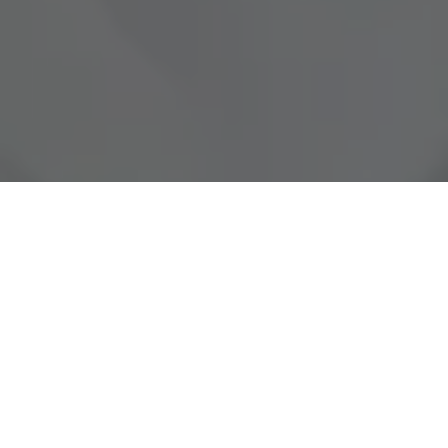
Com uma votação expressiva,
Ronie Silva
do MDB também foi
eleito um dos deputados estaduais mais votado do Pará
obtendo 61.297 votos, demonstrando sua conquista de
confiança da população paraense com seu trabalho.
Ronie é paraense, nascido em Tomé-Açu, bacharel em Direito,
empresário, também foi vereador e duas vezes Prefeito de
Benevides, com mais de 19 anos de gestão pública. Com
atuação de 100% em todas as regiões do estado. Ronie se