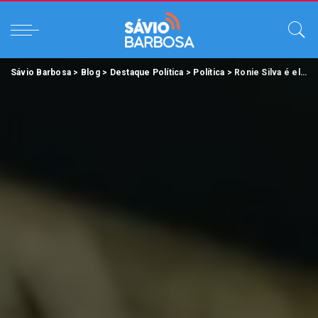
Sávio Barbosa
>
Blog
>
Destaque Política
>
Política
>
Ronie Silva é eleito um dos deputados estaduais mais votado do Pará.