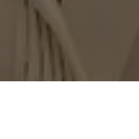
Alepa aprova por unanimidade a obrigatoriedade na
rotulagem de alimentos que possam causar risco à saúde
de grávidas e ao desenvolvimento de seus bebês em todo
o estado do Pará
A Assembleia Legislativa do Estado do Pará (Alepa) aprovou