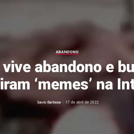
ABANDONO
vive abandono e b
iram ‘memes’ na In
Savio Barbosa
17 de abril de 2022
Posted
by