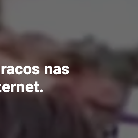
uracos nas
ternet.