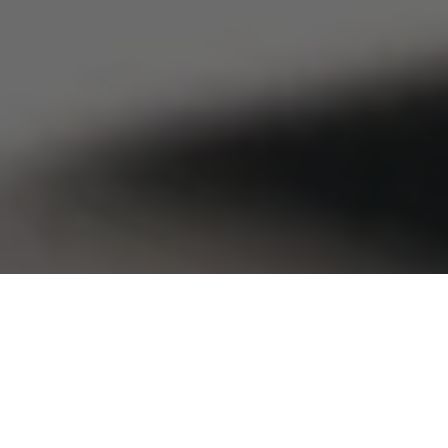
A Secretaria de Estado de Cultura (Secult) está realizando a
emissão de carteiras de gratuidade para o público idoso acima
de 60 anos, pessoas com deficiência (PcD) e aposentados,
dando acesso a eles para eventos culturais. O serviço acontece
de segunda a sexta-feira, das 9h às 12h, na unidade de
atendimento localizada na Avenida Generalíssimo Deodoro