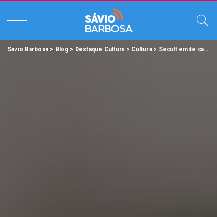
Sávio Barbosa
>
Blog
>
Destaque Cultura
>
Cultura
>
Secult emite carteira de eventos culturais para idosos, aposentados e PcD; saiba onde!