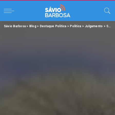
Sávio Barbosa
>
Blog
>
Destaque Política
>
Política
>
Julgamento
>
STJ deve julgar pedido de procurador de justiça do Pará acusado de ocultar serviços fantasma da mulher.