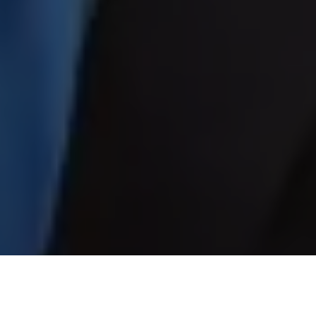
O STJ deve julgar em breve um pedido do procurador-geral de
Justiça do Pará, Gilberto Martins, acusado de peculato por se