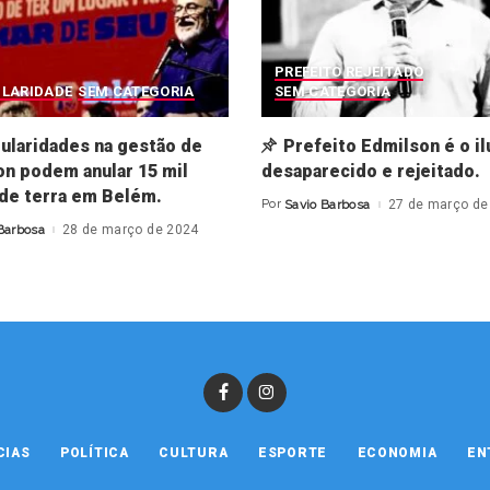
PREFEITO REJEITADO
ULARIDADE
SEM CATEGORIA
SEM CATEGORIA
gularidades na gestão de
Prefeito Edmilson é o il
n podem anular 15 mil
desaparecido e rejeitado.
 de terra em Belém.
Por
Savio Barbosa
27 de março de
Posted
by
Barbosa
28 de março de 2024
CIAS
POLÍTICA
CULTURA
ESPORTE
ECONOMIA
EN