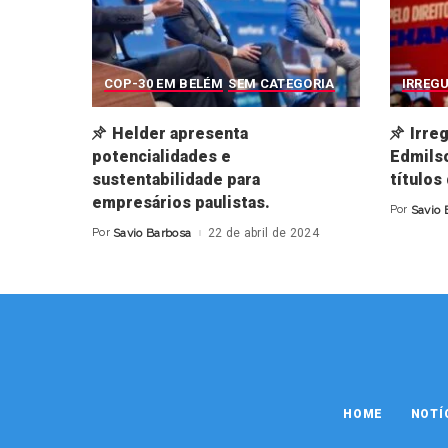
COP-30 EM BELÉM
SEM CATEGORIA
IRREG
Helder apresenta
Irre
potencialidades e
Edmilso
sustentabilidade para
títulos
empresários paulistas.
Por
Savio 
Posted
by
Por
Savio Barbosa
22 de abril de 2024
Posted
by
HOME
NOTÍ