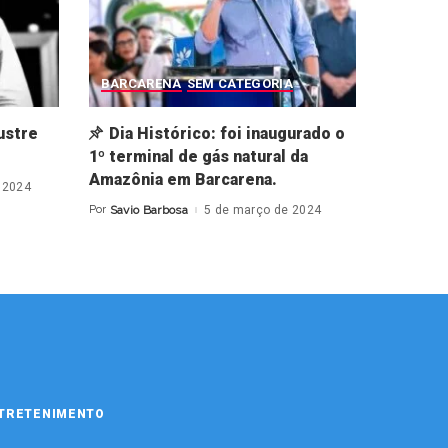
BARCARENA
SEM CATEGORIA
ustre
Dia Histórico: foi inaugurado o
1º terminal de gás natural da
Amazônia em Barcarena.
 2024
Por
Savio Barbosa
5 de março de 2024
Posted
by
TRETENIMENTO