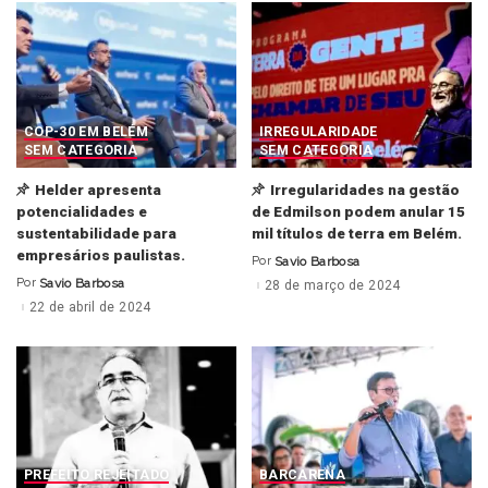
COP-30 EM BELÉM
IRREGULARIDADE
SEM CATEGORIA
SEM CATEGORIA
Helder apresenta
Irregularidades na gestão
potencialidades e
de Edmilson podem anular 15
sustentabilidade para
mil títulos de terra em Belém.
empresários paulistas.
Por
Savio Barbosa
Posted
by
Por
Savio Barbosa
28 de março de 2024
Posted
by
22 de abril de 2024
PREFEITO REJEITADO
BARCARENA