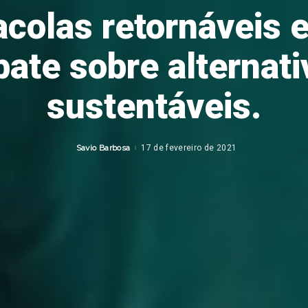
colas retornáveis 
bate sobre alternati
sustentáveis.
Savio Barbosa
17 de fevereiro de 2021
Posted
by