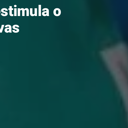
estimula o
vas