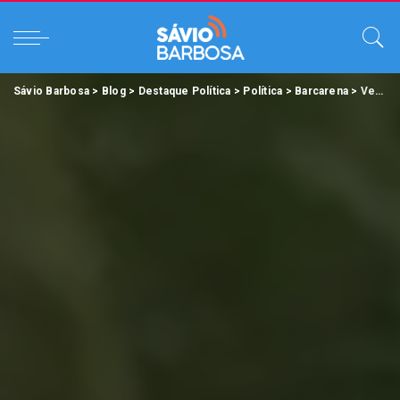
Sávio Barbosa
>
Blog
>
Destaque Política
>
Política
>
Barcarena
>
Verão consciente premia vencedores das competições esportivas em Barcarena.