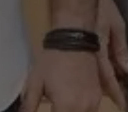
Os vereadores eleitos
Neto Dippolito
e
Marcos Baldez
, de