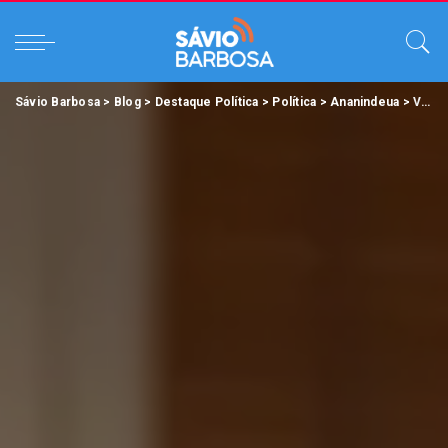
Sávio Barbosa
>
Blog
>
Destaque Política
>
Política
>
Ananindeua
>
Vereadores eleitos em Ananindeua são recebidos pelo governador Helder Barbalho para discutir políticas públicas.