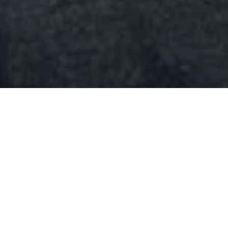
O vice-prefeito de Ananindeua,
Erick Monteiro
(PSDB),
assumiu, interinamente, a Prefeitura de Ananindeua a partir
desta segunda-feira (12) em virtude de um período de recesso
pessoal do prefeito Dr. Daniel Santos (MDB). Erick dará
seguimento nas agendas de entregas e serviços da Prefeitura.
Já em pleno exercício da função, o prefeito interino realizou na
noite desta segunda-feira (12), a entrega de aproximadamente
10 casas rebocadas e pintadas, através do programa “Morar
Bem”, para famílias que residem no bairro do Paar. Essa