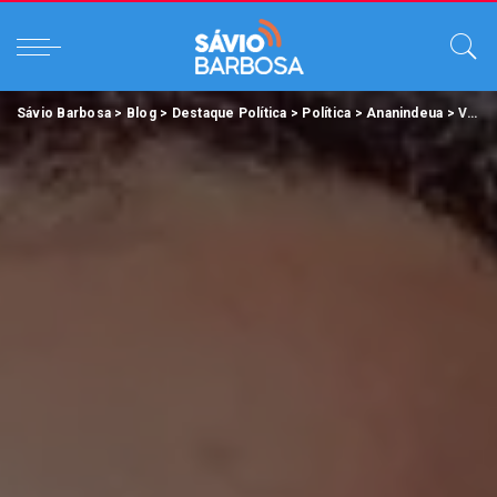
Sávio Barbosa
>
Blog
>
Destaque Política
>
Política
>
Ananindeua
>
Vice-prefeito Erick Monteiro assume interinamente o comando da Prefeitura de Ananindeua.