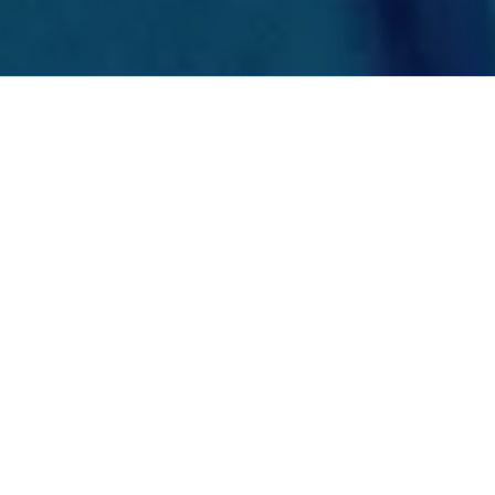
No município de Magalhães Barata, o levantamento realizado
pela
Doxa
, aponta que
Wilson
(UB)
lidera a corrida eleitoral
com 42,2% das intenções de votos válidos e pode se tornar
prefeito neste domingo
. Na sequência,
Gerson Miranda
(PDT) aparece com 30,9%, seguido de
Bujaru
(PT) com 24,5%.
O candidato
Jefferson Pina
(Avante) conta com 2,4% dos
votos. A pesquisa, identificada sob o registro PA-04085/2024 no
TRE
, foi realizada entre os dias 27/09 e 30/09 de 2024 com
385 entrevistados.