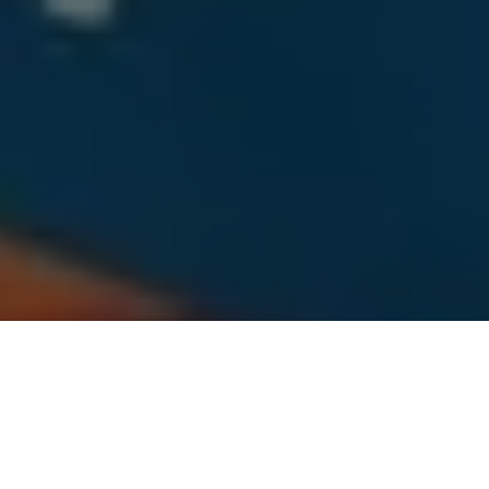
Em Barcarena, um perfil no facebook está dando o que falar. É
que em pouco tempo de criado já causou grande embaraço
aos opositores da prefeitura local. Sob o nome de “Nova
Política Barcarena”, a página destrói o discurso de quem tenta
chegar ao poder usando as velhas práticas de diminuir o grande