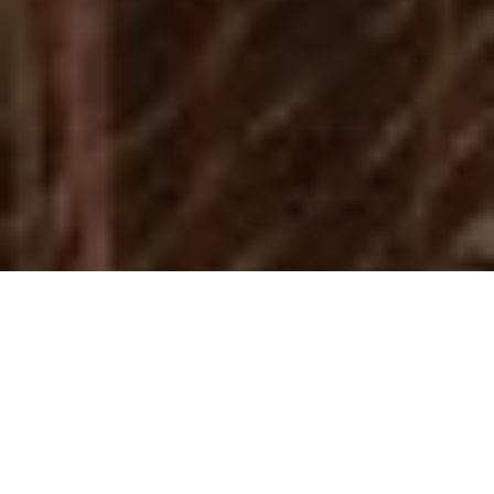
Em visita às obras da Nova BR-316, na manhã desta terça-feira
(7), o governador Helder Barbalho juntamente com o
Presidente da Assembleia Legislativa, deputado Dr. Daniel
anunciaram que o novo cronograma de execução dos
trabalhos deve se estender até o ano que vem. O chefe do
executivo estadual explicou que a mudança foi necessária
devido ao cenário da pandemia provocada pelo novo