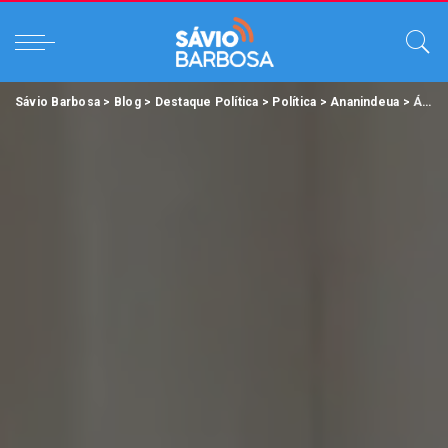
Sávio Barbosa
>
Blog
>
Destaque Política
>
Política
>
Ananindeua
>
Águas Lindas receberá a maior destinação de investimentos de sua história.