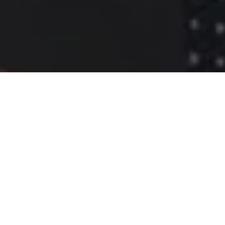
O Município de Ananindeua completou 76 anos, e apesar de ser
o segundo maior município do estado e terceiro da região
norte, é um dos que menos possui orçamento para investir em
obras públicas, por conta da baixa arrecadação de impostos. A
cidade que cresceu por conta das periferias, possui muitas
áreas que são frutos de invasões de terras que cresceram
desordenadamente. Em toda sua história muitas obras foram
fruto de parcerias com o poder executivo do estado e
emendas parlamentares de deputados, que resultaram em
benefícios para todos, quando se tratou de obras que
envolvesse recursos próprios sempre foi preciso um