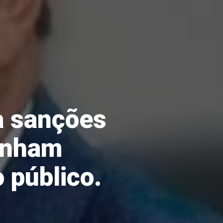
a sanções
ponham
 público.