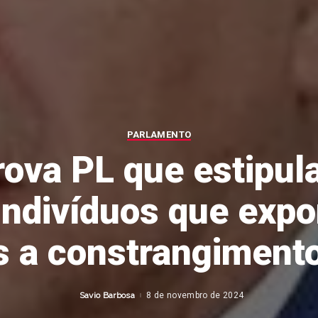
PARLAMENTO
rova PL que estipul
indivíduos que ex
 a constrangimento
Savio Barbosa
8 de novembro de 2024
Posted
by