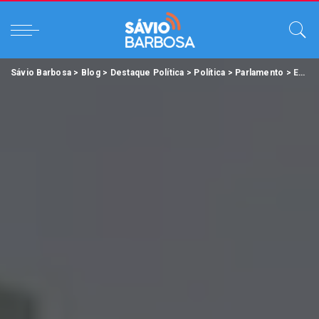
Sávio Barbosa
>
Blog
>
Destaque Política
>
Política
>
Parlamento
>
Escola do Legislativo inicia Capacitação Técnica de Câmaras Municipais.