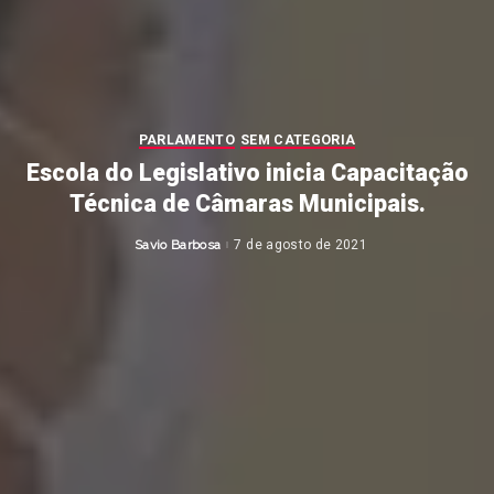
PARLAMENTO
SEM CATEGORIA
Escola do Legislativo inicia Capacitação
Técnica de Câmaras Municipais.
Savio Barbosa
7 de agosto de 2021
Posted
by