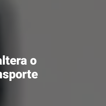
ltera o
nsporte