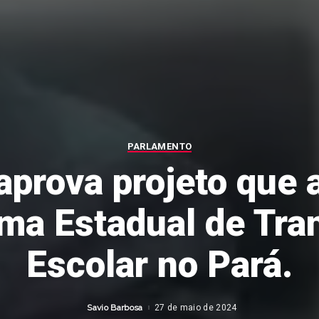
PARLAMENTO
aprova projeto que a
ma Estadual de Tra
Escolar no Pará.
Savio Barbosa
27 de maio de 2024
Posted