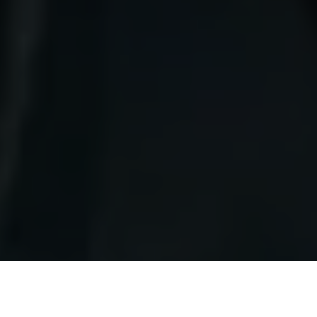
A Assembleia Legislativa do Pará (Alepa) realizou, na manhã
deste sábado (12), uma Sessão Especial inédita e em