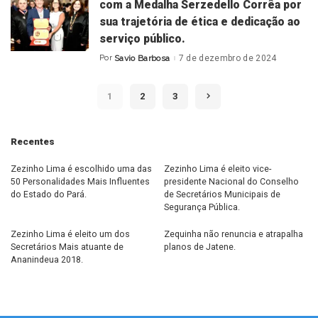
com a Medalha Serzedello Corrêa por
sua trajetória de ética e dedicação ao
serviço público.
Por
Savio Barbosa
7 de dezembro de 2024
Posted
by
1
2
3
Recentes
Zezinho Lima é escolhido uma das
Zezinho Lima é eleito vice-
50 Personalidades Mais Influentes
presidente Nacional do Conselho
do Estado do Pará.
de Secretários Municipais de
Segurança Pública.
Zezinho Lima é eleito um dos
Zequinha não renuncia e atrapalha
Secretários Mais atuante de
planos de Jatene.
Ananindeua 2018.