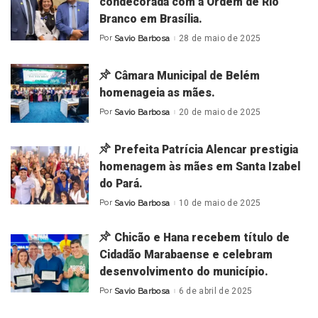
condecorada com a Ordem de Rio
Branco em Brasília.
Por
Savio Barbosa
28 de maio de 2025
Posted
by
Câmara Municipal de Belém
homenageia as mães.
Por
Savio Barbosa
20 de maio de 2025
Posted
by
Prefeita Patrícia Alencar prestigia
homenagem às mães em Santa Izabel
do Pará.
Por
Savio Barbosa
10 de maio de 2025
Posted
by
Chicão e Hana recebem título de
Cidadão Marabaense e celebram
desenvolvimento do município.
Por
Savio Barbosa
6 de abril de 2025
Posted
by