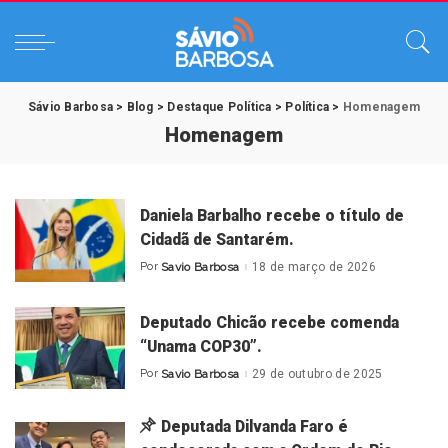
Sávio Barbosa
>
Blog
>
Destaque Política
>
Política
>
Homenagem
Homenagem
Daniela Barbalho recebe o título de
Cidadã de Santarém.
Por
Savio Barbosa
18 de março de 2026
Posted
by
Deputado Chicão recebe comenda
“Unama COP30”.
Por
Savio Barbosa
29 de outubro de 2025
Posted
by
Deputada Dilvanda Faro é