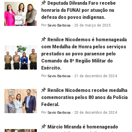
Deputada Dilvanda Faro recebe
honraria da FUNAI por atuação na
defesa dos povos indígenas.
Por
Savio Barbosa
25 de março de 2025
Posted
by
Renilce Nicodemos é homenageada
com Medalha de Honra pelos serviços
prestados ao povo paraense pelo
Comando da 8ª Região Militar do
Exército.
Por
Savio Barbosa
21 de dezembro de 2024
Posted
by
Renilce Nicodemos recebe medalha
comemorativa pelos 80 anos da Polícia
Federal.
Por
Savio Barbosa
20 de dezembro de 2024
Posted
by
Márcio Miranda é homenageado