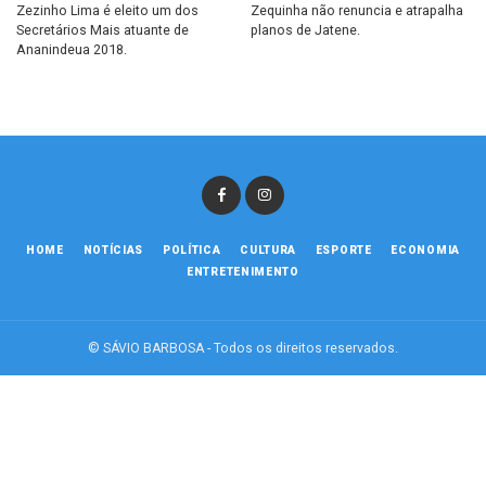
Zezinho Lima é eleito um dos
Zequinha não renuncia e atrapalha
Secretários Mais atuante de
planos de Jatene.
Ananindeua 2018.
HOME
NOTÍCIAS
POLÍTICA
CULTURA
ESPORTE
ECONOMIA
ENTRETENIMENTO
© SÁVIO BARBOSA - Todos os direitos reservados.