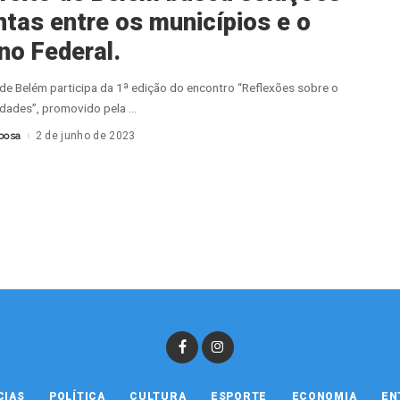
ntas entre os municípios e o
no Federal.
 de Belém participa da 1ª edição do encontro “Reflexões sobre o
idades”, promovido pela
...
bosa
2 de junho de 2023
CIAS
POLÍTICA
CULTURA
ESPORTE
ECONOMIA
EN