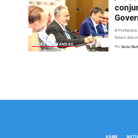
conju
Gover
A Prefeitura
futuro das c
AÇÕES E DEMANDAS
Por
Savio Bar
Posted
by
HOME
NOTÍ