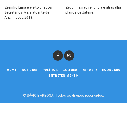
Zezinho Lima é eleito um dos
Zequinha não renuncia e atrapalha
Secretários Mais atuante de
planos de Jatene.
Ananindeua 2018.
HOME
NOTÍCIAS
POLÍTICA
CULTURA
ESPORTE
ECONOMIA
ENTRETENIMENTO
© SÁVIO BARBOSA - Todos os direitos reservados.