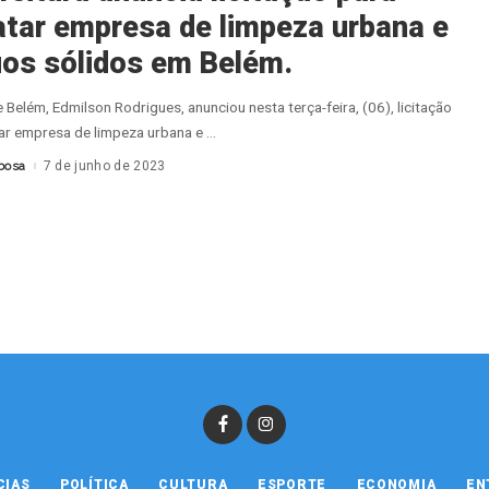
atar empresa de limpeza urbana e
uos sólidos em Belém.
 Belém, Edmilson Rodrigues, anunciou nesta terça-feira, (06), licitação
ar empresa de limpeza urbana e
...
bosa
7 de junho de 2023
CIAS
POLÍTICA
CULTURA
ESPORTE
ECONOMIA
EN