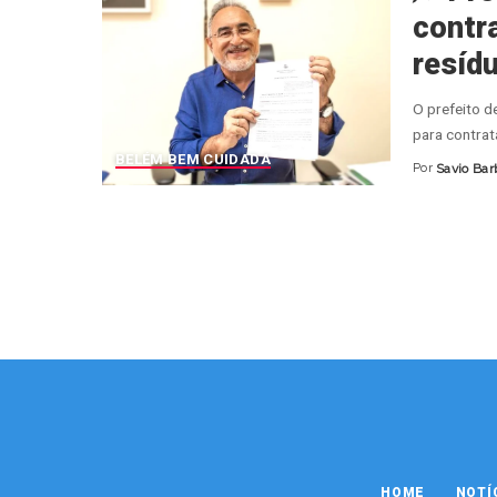
contr
resíd
O prefeito de
para contrat
BELÉM BEM CUIDADA
Por
Savio Bar
Posted
by
HOME
NOTÍ