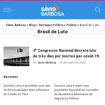
Sávio Barbosa
>
Blog
>
Destaque Política
>
Política
>
Brasil de Luto
Brasil de Luto
Congresso Nacional decreta luto
de três dias por mortes por covid-19.
Por
Savio Barbosa
10 de maio de 2020
Posted
by
Recentes
Zezinho Lima é escolhido uma das
Zezinho Lima é eleito vice-
50 Personalidades Mais Influentes
presidente Nacional do Conselho
do Estado do Pará.
de Secretários Municipais de
Segurança Pública.