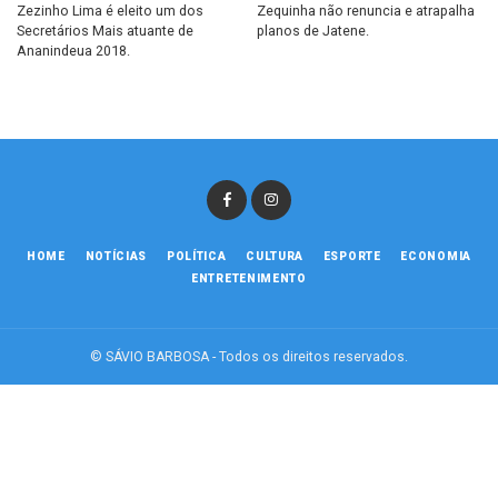
Zezinho Lima é eleito um dos
Zequinha não renuncia e atrapalha
Secretários Mais atuante de
planos de Jatene.
Ananindeua 2018.
HOME
NOTÍCIAS
POLÍTICA
CULTURA
ESPORTE
ECONOMIA
ENTRETENIMENTO
© SÁVIO BARBOSA - Todos os direitos reservados.