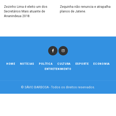
Zezinho Lima é eleito um dos
Zequinha não renuncia e atrapalha
Secretários Mais atuante de
planos de Jatene.
Ananindeua 2018.
HOME
NOTÍCIAS
POLÍTICA
CULTURA
ESPORTE
ECONOMIA
ENTRETENIMENTO
© SÁVIO BARBOSA - Todos os direitos reservados.