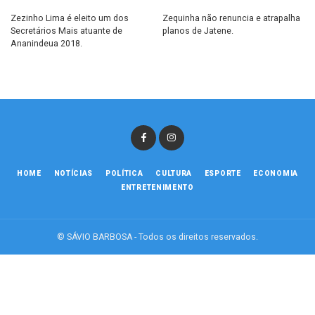
Zezinho Lima é eleito um dos
Zequinha não renuncia e atrapalha
Secretários Mais atuante de
planos de Jatene.
Ananindeua 2018.
HOME
NOTÍCIAS
POLÍTICA
CULTURA
ESPORTE
ECONOMIA
ENTRETENIMENTO
© SÁVIO BARBOSA - Todos os direitos reservados.