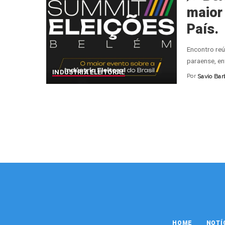
maior 
País.
Encontro reú
paraense, en
INDÚSTRIA ELEITORAL
Por
Savio Bar
Posted
by
HOME
NOTÍ