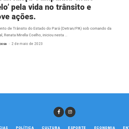
o’ pela vida no trânsito e
ve ações.
nto de Trânsito do Estado do Pará (Detran/PA) sob comando da
l, Renata Mirella Coelho, iniciou nesta
...
bosa
2 de maio de 2023
CIAS
POLÍTICA
CULTURA
ESPORTE
ECONOMIA
EN