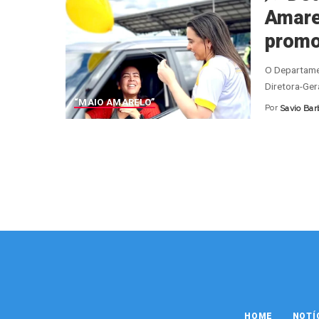
Amarel
promo
O Departame
Diretora-Gera
“MAIO AMARELO”
Por
Savio Bar
Posted
by
HOME
NOTÍ