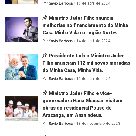
Por
Savio Barbosa
16 de abril de 2024
Posted
by
Ministro Jader Filho anuncia
melhorias no financiamento do Minha
Casa Minha Vida na região Norte.
Por
Savio Barbosa
14 de abril de 2024
Posted
by
Presidente Lula e Ministro Jader
Filho anunciam 112 mil novas moradias
do Minha Casa, Minha Vida.
Por
Savio Barbosa
11 de abril de 2024
Posted
by
Ministro Jader Filho e vice-
governadora Hana Ghassan visitam
obras do residencial Pouso do
Aracanga, em Ananindeua.
Por
Savio Barbosa
18 de novembro de 2023
Posted
by