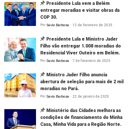
Presidente Lula vem a Belém
entregar moradias e visitar obras da
COP 30.
Por
Savio Barbosa
12 de fevereiro de 2025
Posted
by
Presidente Lula e Ministro Jader
Filho vão entregar 1.008 moradias do
Residencial Viver Outeiro em Belém.
Por
Savio Barbosa
7 de fevereiro de 2025
Posted
by
Ministro Jader Filho anuncia
abertura de seleção para mais de 2 mil
moradias no Pará.
Por
Savio Barbosa
22 de janeiro de 2025
Posted
by
Ministério das Cidades melhora as
condições de financiamento do Minha
Casa, Minha Vida para a Região Norte.