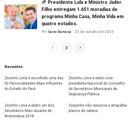
Presidente Lula e Ministro Jader
Filho entregam 1.651 moradias do
programa Minha Casa, Minha Vida em
quatro estados.
Por
Savio Barbosa
23 de outubro de 2023
Posted
by
1
2
Recentes
Zezinho Lima é escolhido uma das
Zezinho Lima é eleito vice-
50 Personalidades Mais Influentes
presidente Nacional do Conselho
do Estado do Pará.
de Secretários Municipais de
Segurança Pública.
Zezinho Lima é eleito um dos
Zequinha não renuncia e atrapalha
Secretários Mais atuante de
planos de Jatene.
Ananindeua 2018.