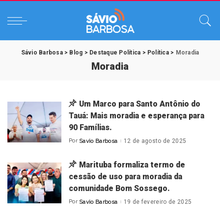
Sávio Barbosa
>
Blog
>
Destaque Política
>
Política
>
Moradia
Moradia
Um Marco para Santo Antônio do
Tauá: Mais moradia e esperança para
90 Famílias.
Por
Savio Barbosa
12 de agosto de 2025
Posted
by
Marituba formaliza termo de
cessão de uso para moradia da
comunidade Bom Sossego.
Por
Savio Barbosa
19 de fevereiro de 2025
Posted
by