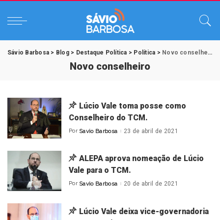
Sávio Barbosa
>
Blog
>
Destaque Política
>
Política
>
Novo conselheiro
Novo conselheiro
Lúcio Vale toma posse como
Conselheiro do TCM.
Por
Savio Barbosa
23 de abril de 2021
Posted
by
ALEPA aprova nomeação de Lúcio
Vale para o TCM.
Por
Savio Barbosa
20 de abril de 2021
Posted
by
Lúcio Vale deixa vice-governadoria