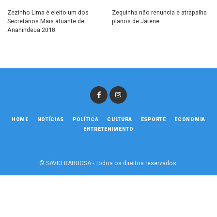
Zezinho Lima é eleito um dos
Zequinha não renuncia e atrapalha
Secretários Mais atuante de
planos de Jatene.
Ananindeua 2018.
HOME
NOTÍCIAS
POLÍTICA
CULTURA
ESPORTE
ECONOMIA
ENTRETENIMENTO
© SÁVIO BARBOSA - Todos os direitos reservados.