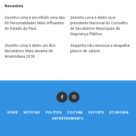
Recentes
Zezinho Lima é escolhido uma das
Zezinho Lima é eleito vice-
50 Personalidades Mais Influentes
presidente Nacional do Conselho
do Estado do Pará.
de Secretários Municipais de
Segurança Pública.
Zezinho Lima é eleito um dos
Zequinha não renuncia e atrapalha
Secretários Mais atuante de
planos de Jatene.
Ananindeua 2018.
HOME
NOTÍCIAS
POLÍTICA
CULTURA
ESPORTE
ECONOMIA
ENTRETENIMENTO