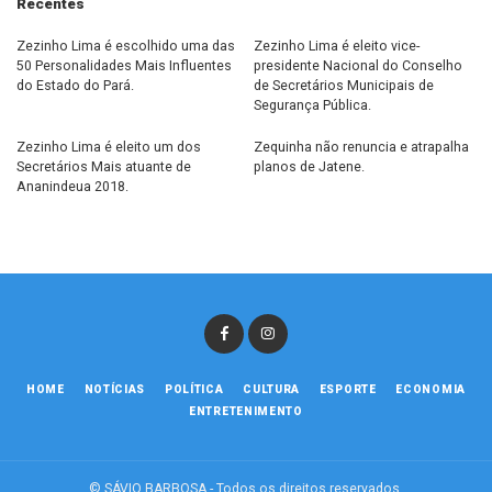
Recentes
Zezinho Lima é escolhido uma das
Zezinho Lima é eleito vice-
50 Personalidades Mais Influentes
presidente Nacional do Conselho
do Estado do Pará.
de Secretários Municipais de
Segurança Pública.
Zezinho Lima é eleito um dos
Zequinha não renuncia e atrapalha
Secretários Mais atuante de
planos de Jatene.
Ananindeua 2018.
HOME
NOTÍCIAS
POLÍTICA
CULTURA
ESPORTE
ECONOMIA
ENTRETENIMENTO
© SÁVIO BARBOSA - Todos os direitos reservados.