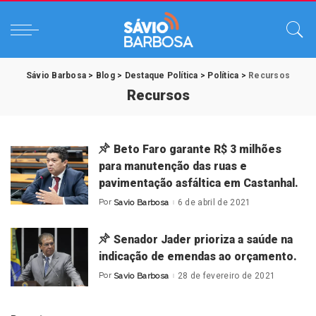
Sávio Barbosa
>
Blog
>
Destaque Política
>
Política
>
Recursos
Recursos
Beto Faro garante R$ 3 milhões
para manutenção das ruas e
pavimentação asfáltica em Castanhal.
Por
Savio Barbosa
6 de abril de 2021
Posted
by
Senador Jader prioriza a saúde na
indicação de emendas ao orçamento.
Por
Savio Barbosa
28 de fevereiro de 2021
Posted
by