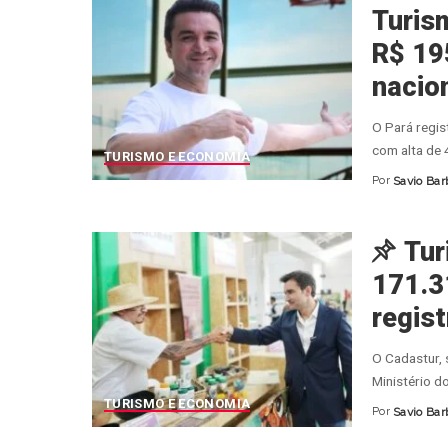
Turis
R$ 195
nacion
O Pará regis
com alta de
TURISMO E ECONOMIA
Por
Savio Bar
Posted
by
Tur
171.3
regis
O Cadastur, 
Ministério d
TURISMO E ECONOMIA
Por
Savio Bar
Posted
by