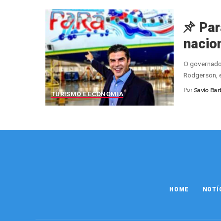
Par
nacion
O governador
Rodgerson, 
Por
Savio Bar
Posted
TURISMO E ECONOMIA
by
HOME
NOTÍ