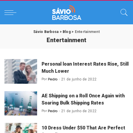
Sávio Barbosa
>
Blog
>
Entertainment
Entertainment
Personal loan Interest Rates Rise, Still
Much Lower
Por
Pedro
21 de junho de 2022
Posted
by
AE Shipping on a Roll Once Again with
Soaring Bulk Shipping Rates
Por
Pedro
21 de junho de 2022
Posted
by
10 Dress Under $50 That Are Perfect