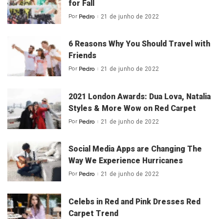
for Fall
Por
Pedro
21 de junho de 2022
Posted
by
6 Reasons Why You Should Travel with
Friends
Por
Pedro
21 de junho de 2022
Posted
by
2021 London Awards: Dua Lova, Natalia
Styles & More Wow on Red Carpet
Por
Pedro
21 de junho de 2022
Posted
by
Social Media Apps are Changing The
Way We Experience Hurricanes
Por
Pedro
21 de junho de 2022
Posted
by
Celebs in Red and Pink Dresses Red
Carpet Trend