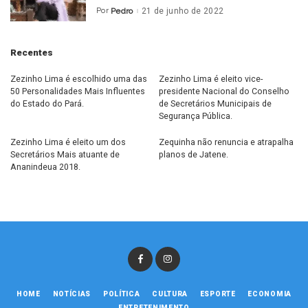
Por
Pedro
21 de junho de 2022
Posted
by
Recentes
Zezinho Lima é escolhido uma das
Zezinho Lima é eleito vice-
50 Personalidades Mais Influentes
presidente Nacional do Conselho
do Estado do Pará.
de Secretários Municipais de
Segurança Pública.
Zezinho Lima é eleito um dos
Zequinha não renuncia e atrapalha
Secretários Mais atuante de
planos de Jatene.
Ananindeua 2018.
HOME
NOTÍCIAS
POLÍTICA
CULTURA
ESPORTE
ECONOMIA
ENTRETENIMENTO