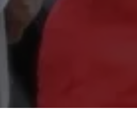
Nesta terça-feira (21), a deputada federal
Dilvanda Faro
participou de um evento marcante nos abrigos Lar da
Providência e Socorro Gabriel, em Belém,
que receberam