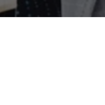
Recentes
Zezinho Lima é escolhido
Zezinho Lima é eleito vice-
uma das 50
presidente Nacional do
Personalidades Mais
Conselho de Secretários
Influentes do Estado do
Municipais de Segurança
Pará.
Pública.
Zezinho Lima é eleito um
Zequinha não renuncia e
dos Secretários Mais
atrapalha planos de
atuante de Ananindeua
Jatene.
2018.