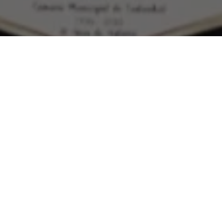
Câmara Municipal de Castanhal, a deputada estadual Dilvanda
com o título de Cidadã Castanhalense pelos relevantes
ípio. A proposição foi feita pela Vereadora Paula Titan
u ao município R$ 500 mil em emendas parlamentares para
ssistência social e cultura.