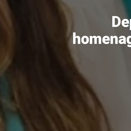
De
homenage