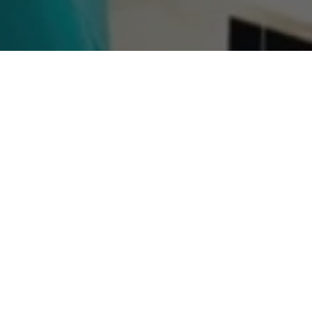
COMPARTILHE
Nesta quinta-feira (10) na 
Faro (PT) foi homenageada 
serviços prestados ao munic
(MDB). Dilvanda já destino
investimentos nas áreas de a
READ NEXT