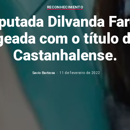
RECONHECIMENTO
putada Dilvanda Far
ada com o título 
Castanhalense.
Savio Barbosa
11 de fevereiro de 2022
Posted
by