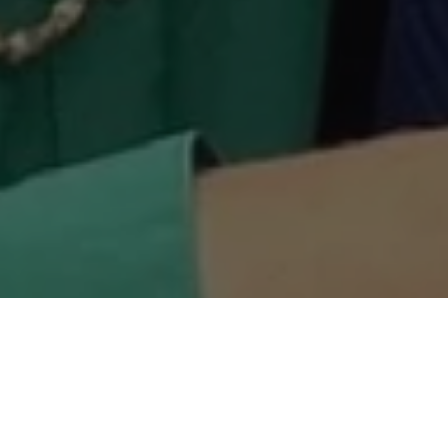
COMPARTILHE
Na última sexta-feira, (14)
Agropecuário e da Pesca (
realizou a entrega de maqui
familiar no município. Os 