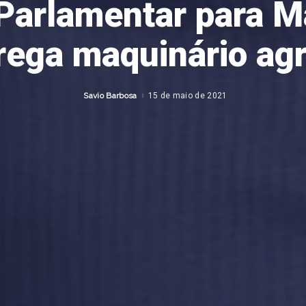
Parlamentar para M
rega maquinário agr
Savio Barbosa
15 de maio de 2021
Posted
by