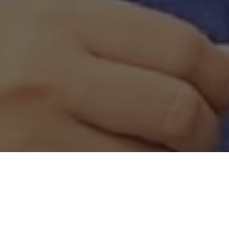
Recentes
Zezinho Lima é escolhido
Zezinho Lima é eleito vice-
uma das 50
presidente Nacional do
Personalidades Mais
Conselho de Secretários