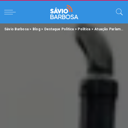
Sávio Barbosa
>
Blog
>
Destaque Política
>
Política
>
Atuação Parlamentar