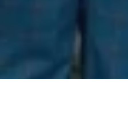
O mandato não para! Em Santa Maria do Pará, Maracanã, São
Francisco do Pará e São Miguel do Guamá, municípios do
nordeste paraense, a deputada estadual Renilce Nicodemos
(MDB) fez recentemente a entrega de três patrulhas
mecanizadas (tratores), equipamentos de grande importância
para o fortalecimento da agricultura familiar.