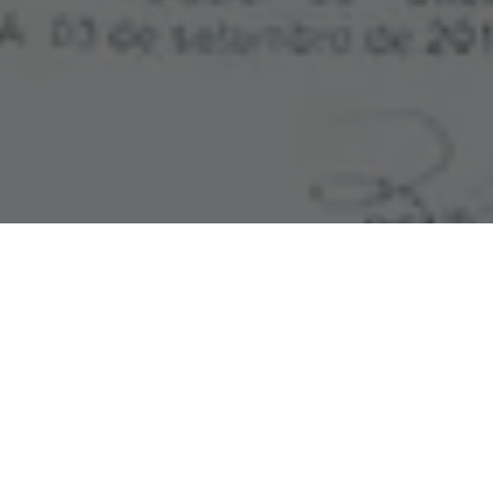
Em 2019, a deputada Renilce Nicodemos (MDB) protocolou na
Assembleia Legislativa do Pará o Projeto de Lei 253/2019 com
o seguinte teor: “Dispõe sobre a regulamentação do
atendimento preferencial a pessoas portadoras de deficiência,
idosos, gestantes, lactantes e pessoas acompanhadas por
crianças de colo, em estabelecimentos comerciais privados e
dá outras providências”.