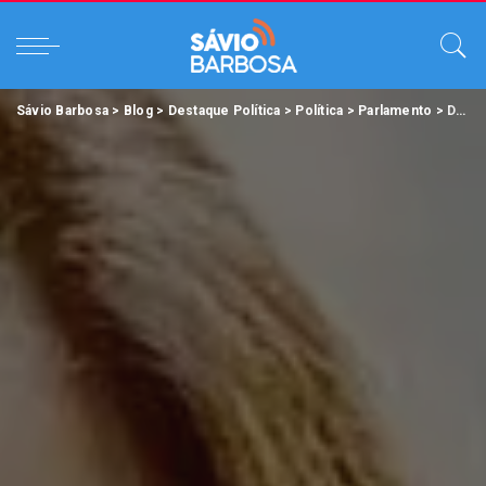
Sávio Barbosa
>
Blog
>
Destaque Política
>
Política
>
Parlamento
>
Deputada Renilce Nicodemos tem PL de atendimento prioritário sancionado pelo Governo do Estado.