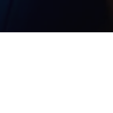
 para toda a população, na manhã desta quarta-feira (13), o
a do Pará
, região metropolitana de Belém,
recebeu uma
a
, promovida pelo mandato do deputado estadual
Ronie
uito grande poder levar aos municípios ações que
e, em especial Santa Bárbara do Pará, essa cidade que eu
nho. Neste dia tão especial, esse é o meu presente para
 escolheram morar”, ressaltou o deputado.