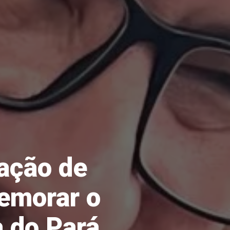
 ação de
emorar o
 do Pará.