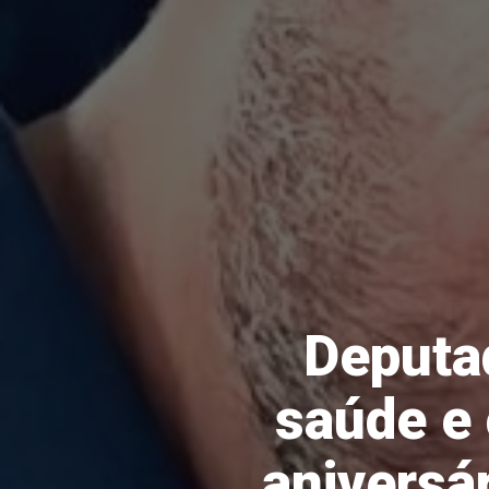
Deputad
saúde e
aniversá