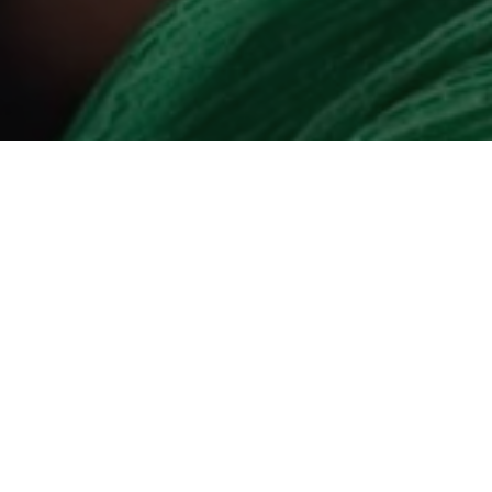
Recentes
Zezinho Lima é escolhido
Zezinho Lima é eleito vice-
uma das 50
presidente Nacional do
Personalidades Mais
Conselho de Secretários
Influentes do Estado do
Municipais de Segurança
Pará.
Pública.
Zezinho Lima é eleito um
Zequinha não renuncia e
dos Secretários Mais
atrapalha planos de
atuante de Ananindeua
Jatene.
2018.