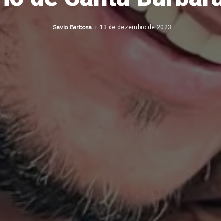
Savio Barbosa
13 de dezembro de 2023
Posted
by