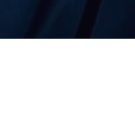
COMPARTILHE
Garantindo serviços públicos
município de
Santa Bárbar
Ação de Saúde e Cidadani
Silva
(MDB).
“É sempre uma satisfação m
beneficiem a população. Hoj
READ NEXT
tanto tenho gratidão e cari
todos que aqui nasceram ou