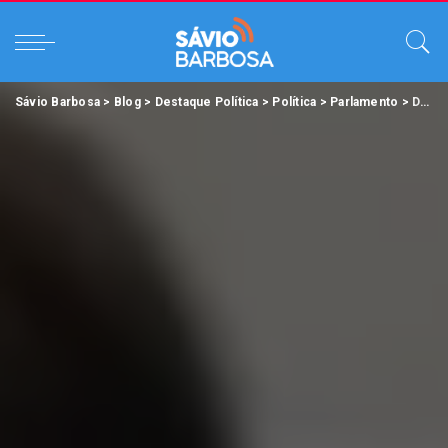
Sávio Barbosa
>
Blog
>
Destaque Política
>
Política
>
Parlamento
>
Deputados debatem sobre os valores da tarifa de energia elétrica cobradas no Pará.