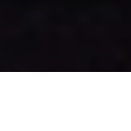
Os deputados estaduais, na sessão desta quarta-feira (23),
travaram uma discussão em plenário sobre os valores da
tarifa de energia elétrica cobradas pela Agencia Nacional
de Energia Elétrica
aos consumidores do Pará, que pagam
uma das tarifas mais altas entre os Estados da Federação,
mesmo sendo o segundo produtor de energia elétrica.