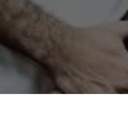
ldo Alckmin
assumiu, ainda que de forma interina, as
do ao período de recuperação do presidente
Lula
após sua
refeito de Ananindeua,
Daniel Santos
, já se apressava a