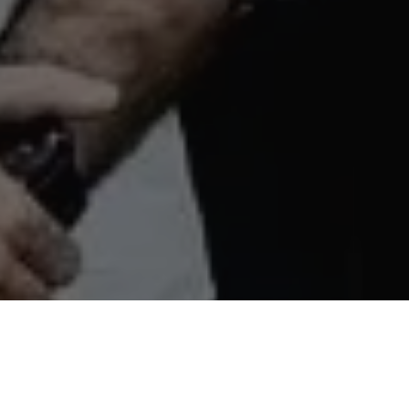
Recentes
Zezinho Lima é escolhido
Zezinho Lima é eleito vice-