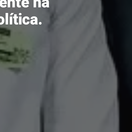
ente na
lítica.