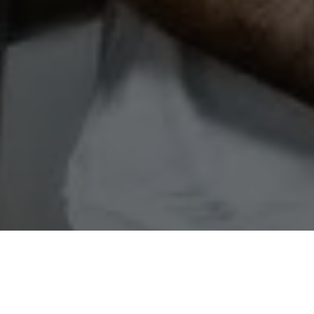
COMPARTILHE
Mal o vice-presidente
Gera
funções presidenciais devi
cirurgia de emergência, o p