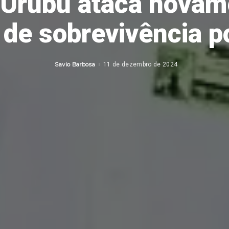
 Urubu ataca novam
de sobrevivência po
Savio Barbosa
11 de dezembro de 2024
Posted
by