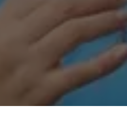
O Instituto Ercília Nicodemos que tem como madrinha a
deputada Renilce Nicodemos (MDB) já alcançou mais de 120