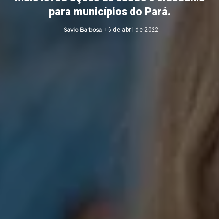
para municípios do Pará.
Savio Barbosa
6 de abril de 2022
Posted
by