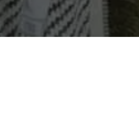
COMPARTILHE
Jurandir Santos de Novaes 
Universidade Federal do Pa
Universidade de São Paulo 
A economista Jurandir Santo
Edmilson Rodrigues, para o 
inicia em 1º de janeiro. El
READ NEXT
Universidade Federal do Pa
Universidade de São Paulo 