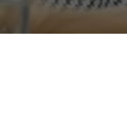
Recentes
Zezinho Lima é escolhido
Zezinho Lima é eleito vice-
uma das 50
presidente Nacional do
Personalidades Mais
Conselho de Secretários
Influentes do Estado do
Municipais de Segurança
Pará.
Pública.
Zezinho Lima é eleito um
Zequinha não renuncia e
dos Secretários Mais
atrapalha planos de
atuante de Ananindeua
Jatene.
2018.