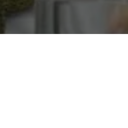
é professora do Curso de Ciências Econômicas da
rá (UFPA) e Doutora em Geografia Humana pela
(USP).
s de Novaes foi escolhida pelo prefeito eleito de Belém,
cargo de secretária de Administração, na gestão que se
a é professora do Curso de Ciências Econômicas da
rá (UFPA) e Doutora em Geografia Humana pela
(USP).