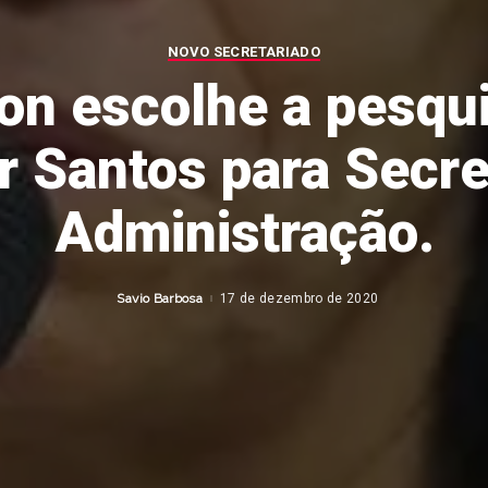
NOVO SECRETARIADO
on escolhe a pesqu
r Santos para Secre
Administração.
Savio Barbosa
17 de dezembro de 2020
Posted
by