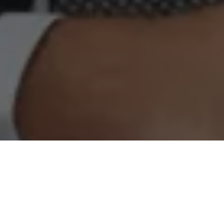
José Alberto Soares Vasconcelos foi escolhido para ocupar o
cargo de Procurador-Geral do Município de Belém, na gestão
do prefeito eleito Edmilson Rodrigues, que se inicia no próximo
dia 1º de janeiro. Ele é procurador de carreira do Município de
Belém há 28 anos, professor de Direito Tributário da
Universidade Federal do Pará (UFPA).